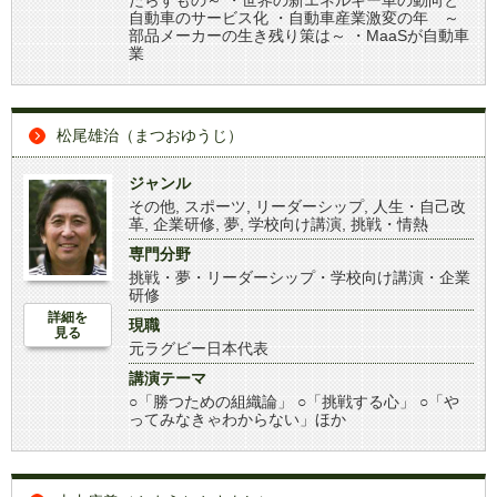
たらすもの～ ・世界の新エネルギー車の動向と
自動車のサービス化 ・自動車産業激変の年 ～
部品メーカーの生き残り策は～ ・MaaSが自動車
業
松尾雄治（まつおゆうじ）
ジャンル
その他
,
スポーツ
,
リーダーシップ
,
人生・自己改
革
,
企業研修
,
夢
,
学校向け講演
,
挑戦・情熱
専門分野
挑戦・夢・リーダーシップ・学校向け講演・企業
研修
詳細を
現職
見る
元ラグビー日本代表
講演テーマ
○「勝つための組織論」 ○「挑戦する心」 ○「や
ってみなきゃわからない」ほか