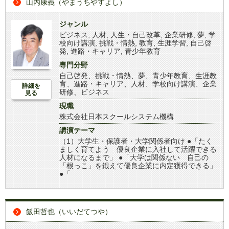
山内康義（やまうちやすよし）
ジャンル
ビジネス
,
人材
,
人生・自己改革
,
企業研修
,
夢
,
学
校向け講演
,
挑戦・情熱
,
教育
,
生涯学習
,
自己啓
発
,
進路・キャリア
,
青少年教育
専門分野
自己啓発、挑戦・情熱、夢、青少年教育、生涯教
育、進路・キャリア、人材、学校向け講演、企業
詳細を
研修、ビジネス
見る
現職
株式会社日本スクールシステム機構
講演テーマ
（1）大学生・保護者・大学関係者向け ●「たく
ましく育てよう 優良企業に入社して活躍できる
人材になるまで」 ●「大学は関係ない 自己の
「根っこ」を鍛えて優良企業に内定獲得できる」
●「
飯田哲也（いいだてつや）