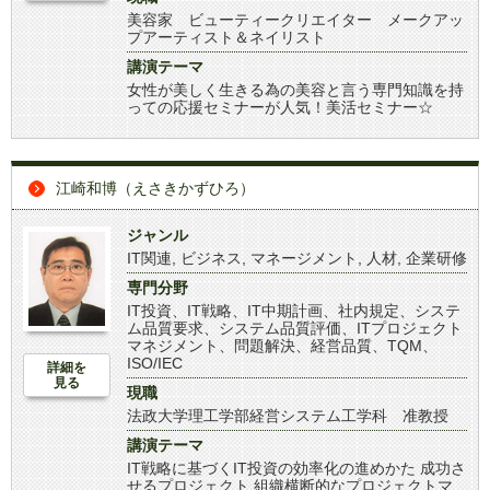
美容家 ビューティークリエイター メークアッ
プアーティスト＆ネイリスト
講演テーマ
女性が美しく生きる為の美容と言う専門知識を持
っての応援セミナーが人気！美活セミナー☆
江崎和博（えさきかずひろ）
ジャンル
IT関連
,
ビジネス
,
マネージメント
,
人材
,
企業研修
専門分野
IT投資、IT戦略、IT中期計画、社内規定、システ
ム品質要求、システム品質評価、ITプロジェクト
マネジメント、問題解決、経営品質、TQM、
ISO/IEC
詳細を
見る
現職
法政大学理工学部経営システム工学科 准教授
講演テーマ
IT戦略に基づくIT投資の効率化の進めかた 成功さ
せるプロジェクト 組織横断的なプロジェクトマ