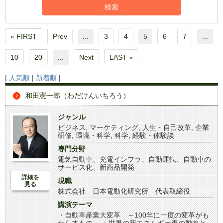
« FIRST
Prev
...
3
4
5
6
7
...
10
20
...
Next
LAST »
|
人気順
|
新着順
|
和田憲一郎（わだけんいちろう）
ジャンル
ビジネス
,
マーケティング
,
人生・自己改革
,
企業
研修
,
環境・科学
,
科学
,
経験・体験談
専門分野
電気自動車、充電インフラ、自動運転、自動車の
サービス化、新商品開発
詳細を
現職
見る
株式会社 日本電動化研究所 代表取締役
講演テーマ
・自動車産業大変革 ～100年に一度の変革がも