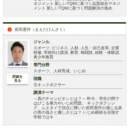
ネジメント 新しいTQMに基づく品質統合マネジ
メント 新しいTQMに基づく問題解決の進め
前田憲作（まえだけんさく）
ジャンル
スポーツ
,
ビジネス
,
人材
,
人生・自己改革
,
企業
研修
,
学校向け講演
,
教育
,
格闘技
,
経験・体験談
,
青少年教育
専門分野
スポーツ、人材育成、いじめ
詳細を
現職
見る
元キックボクサー
講演テーマ
～真のチャンピオンとは？～ 昨今、学生の間で
はびこる暴力やいじめ問題。 キックボクシン
グ、ムエタイで頂点に輝いた前田憲作が感じる真
の男の強さと優しさとは？ いじめ根絶を目指す
学校ではキ