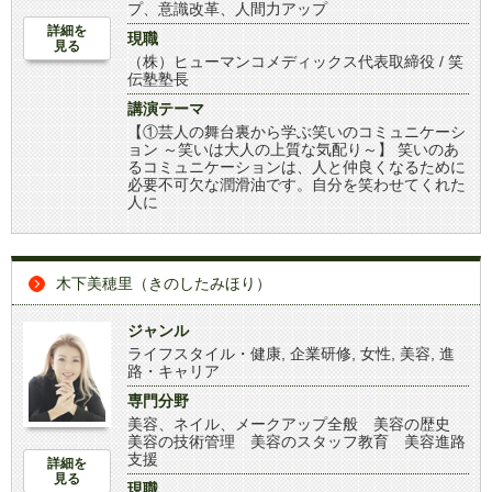
プ、意識改革、人間力アップ
詳細を
現職
見る
（株）ヒューマンコメディックス代表取締役 / 笑
伝塾塾長
講演テーマ
【①芸人の舞台裏から学ぶ笑いのコミュニケーシ
ョン ～笑いは大人の上質な気配り～】 笑いのあ
るコミュニケーションは、人と仲良くなるために
必要不可欠な潤滑油です。自分を笑わせてくれた
人に
木下美穂里（きのしたみほり）
ジャンル
ライフスタイル・健康
,
企業研修
,
女性
,
美容
,
進
路・キャリア
専門分野
美容、ネイル、メークアップ全般 美容の歴史
美容の技術管理 美容のスタッフ教育 美容進路
支援
詳細を
見る
現職