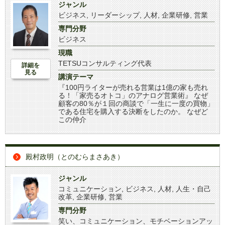
ジャンル
ビジネス
,
リーダーシップ
,
人材
,
企業研修
,
営業
専門分野
ビジネス
現職
TETSUコンサルティング代表
詳細を
見る
講演テーマ
『100円ライターが売れる営業は1億の家も売れ
る！「家売るオトコ」のアナログ営業術』 なぜ
顧客の80％が１回の商談で「一生に一度の買物」
である住宅を購入する決断をしたのか。 なぜど
この仲介
殿村政明（とのむらまさあき）
ジャンル
コミュニケーション
,
ビジネス
,
人材
,
人生・自己
改革
,
企業研修
,
営業
専門分野
笑い、コミュニケーション、モチベーションアッ