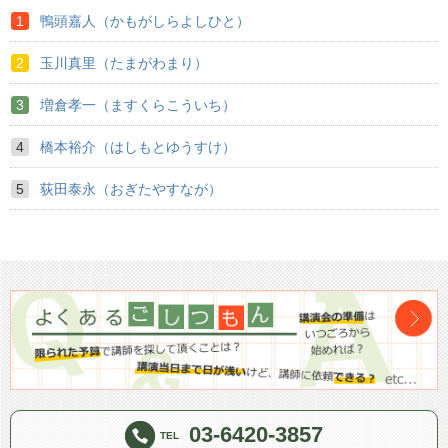
鴨頭嘉人（かもがしらよしひと）
玉川真里（たまがわまり）
増倉孝一（ますくらこういち）
橋本裕介（はしもとゆうすけ）
荻田泰永（おぎたやすなが）
03-6420-3857
TEL