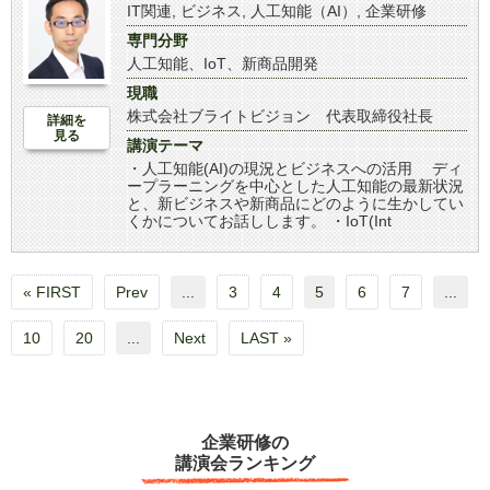
IT関連
,
ビジネス
,
人工知能（AI）
,
企業研修
専門分野
人工知能、IoT、新商品開発
現職
株式会社ブライトビジョン 代表取締役社長
詳細を
見る
講演テーマ
・人工知能(AI)の現況とビジネスへの活用 ディ
ープラーニングを中心とした人工知能の最新状況
と、新ビジネスや新商品にどのように生かしてい
くかについてお話しします。 ・IoT(Int
« FIRST
Prev
...
3
4
5
6
7
...
10
20
...
Next
LAST »
企業研修の
講演会ランキング