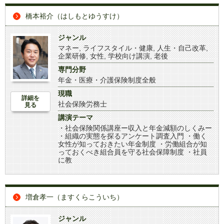
橋本裕介（はしもとゆうすけ）
ジャンル
マネー
,
ライフスタイル・健康
,
人生・自己改革
,
企業研修
,
女性
,
学校向け講演
,
老後
専門分野
年金・医療・介護保険制度全般
現職
詳細を
社会保険労務士
見る
講演テーマ
・社会保険関係講座ー収入と年金減額のしくみー
・組織の実態を探るアンケート調査入門 ・働く
女性が知っておきたい年金制度 ・労働組合が知
っておくべき組合員を守る社会保障制度 ・社員
に教
増倉孝一（ますくらこういち）
ジャンル