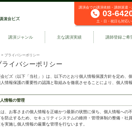
講演会での講演依頼・講師派遣・
03-642
土・日・祝日も対応い
講演ジャンル
主な講演実績
講師登録ご希
>
プライバシーポリシー
プライバシーポリシー
演会ビズ（以下「当社」）は、以下のとおり個人情報保護方針を定め、
個人情報保護の重要性の認識と取組みを徹底させることにより、個人情
個人情報の管理
社は、お客さまの個人情報を正確かつ最新の状態に保ち、個人情報への
どを防止するため、セキュリティシステムの維持・管理体制の整備・社
策を実施し個人情報の厳重な管理を行ないます。