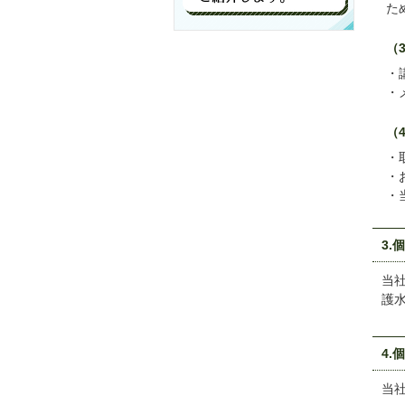
た
（
（
3.
当
護
4.
当