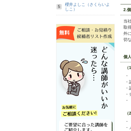
櫻井よしこ（さくらいよ
しこ）
2.
当
取
外
切
個
（
（