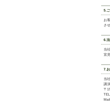
5.
お
さ
6.
当
宜
7.
当
講
〒1
TEL
Mai