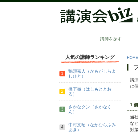
講師を探す
人気の講師ランキング
HOME
鴨頭嘉人（かもがしらよ
しひと）
講
に
橋下徹（はしもととお
る）
1.
さかなクン（さかなく
ん）
当
な
中村文昭（なかむらふみ
あき）
対