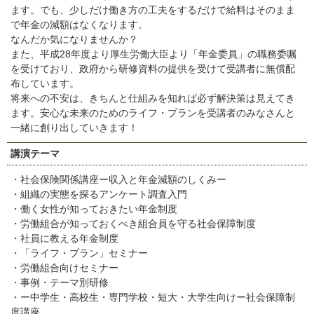
ます。でも、少しだけ働き方の工夫をするだけで給料はそのまま
で年金の減額はなくなります。
なんだか気になりませんか？
また、平成28年度より厚生労働大臣より「年金委員」の職務委嘱
を受けており、政府から研修資料の提供を受けて受講者に無償配
布しています。
将来への不安は、きちんと仕組みを知れば必ず解決策は見えてき
ます。安心な未来のためのライフ・プランを受講者のみなさんと
一緒に創り出していきます！
講演テーマ
・社会保険関係講座ー収入と年金減額のしくみー
・組織の実態を探るアンケート調査入門
・働く女性が知っておきたい年金制度
・労働組合が知っておくべき組合員を守る社会保障制度
・社員に教える年金制度
・「ライフ・プラン」セミナー
・労働組合向けセミナー
・事例・テーマ別研修
・ー中学生・高校生・専門学校・短大・大学生向けー社会保障制
度講座