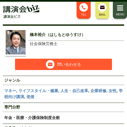
MENU
TEL
MAIL
橋本裕介（はしもとゆうすけ）
社会保険労務士
問い合わせる
ジャンル
マネー
,
ライフスタイル・健康
,
人生・自己改革
,
企業研修
,
女性
,
学
校向け講演
,
老後
専門分野
年金・医療・介護保険制度全般