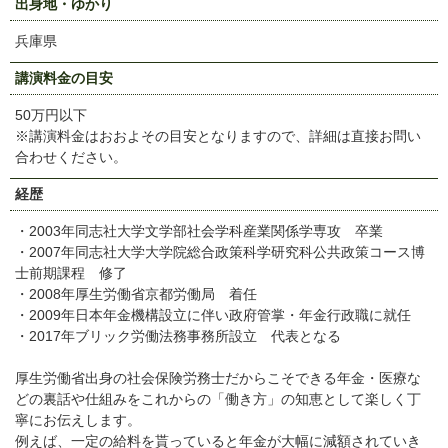
出身地・ゆかり
兵庫県
講演料金の目安
50万円以下
※講演料金はおおよその目安となりますので、詳細は直接お問い
合わせください。
経歴
・2003年同志社大学文学部社会学科産業関係学専攻 卒業
・2007年同志社大学大学院総合政策科学研究科公共政策コース博
士前期課程 修了
・2008年厚生労働省京都労働局 着任
・2009年日本年金機構設立に伴い政府管掌・年金行政職に就任
・2017年ブリック労働法務事務所設立 代表となる
厚生労働省出身の社会保険労務士だからこそできる年金・医療な
どの裏話や仕組みをこれからの「働き方」の知恵として楽しく丁
寧にお伝えします。
例えば、一定の給料を貰っていると年金が大幅に減額されていき