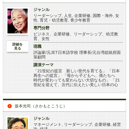
ジャンル
リーダーシップ
,
人生
,
企業研修
,
国際・海外
,
女
性
,
育児・幼児教育
,
青少年教育
専門分野
ビジネス、企業研修、リーダーシップ、幼児教
育、女性
詳細を
現職
見る
評論家/元JET日本語学校 理事長/元台湾総統府国
策顧問
講演テーマ
「21世紀の提言 新しい世代を育てる」 「日本
再生への提言」 「母から子どもへ、孫たちへ
時代が変わっても変わらない大切なもの」 「21
世紀を迎えて、次代に伝えたい美しい日本の心
坂本光司（さかもとこうじ）
ジャンル
マネージメント
,
リーダーシップ
,
企業研修
,
経営