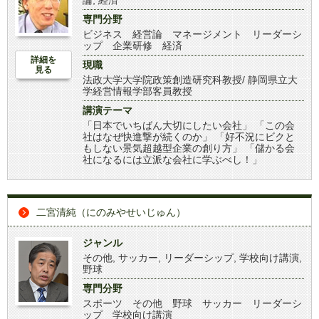
論
,
経済
専門分野
ビジネス 経営論 マネージメント リーダーシ
ップ 企業研修 経済
詳細を
現職
見る
法政大学大学院政策創造研究科教授/ 静岡県立大
学経営情報学部客員教授
講演テーマ
「日本でいちばん大切にしたい会社」 「この会
社はなぜ快進撃が続くのか」 「好不況にビクと
もしない景気超越型企業の創り方」 「儲かる会
社になるには立派な会社に学ぶべし！」
二宮清純（にのみやせいじゅん）
ジャンル
その他
,
サッカー
,
リーダーシップ
,
学校向け講演
,
野球
専門分野
スポーツ その他 野球 サッカー リーダーシ
ップ 学校向け講演