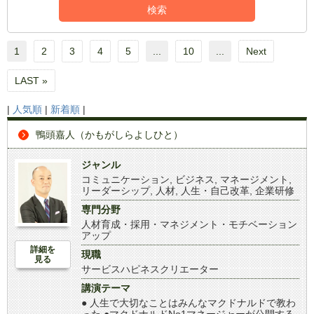
1
2
3
4
5
...
10
...
Next
LAST »
|
人気順
|
新着順
|
鴨頭嘉人（かもがしらよしひと）
ジャンル
コミュニケーション
,
ビジネス
,
マネージメント
,
リーダーシップ
,
人材
,
人生・自己改革
,
企業研修
専門分野
人材育成・採用・マネジメント・モチベーション
アップ
詳細を
現職
見る
サービスハピネスクリエーター
講演テーマ
● 人生で大切なことはみんなマクドナルドで教わ