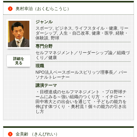
奥村幸治（おくむらこうじ）
ジャンル
スポーツ
,
ビジネス
,
ライフスタイル・健康
,
リー
ダーシップ
,
人生・自己改革
,
健康・医学
,
経験・
体験談
,
野球
専門分野
セルフマネジメント／リーダーシップ論／組織づ
くり／健康
詳細を
見る
現職
NPO法人ベースボールスピリッツ理事長／ パー
ソナルトレーナー
講演テーマ
・目標達成のセルフマネジメント ・プロ野球チ
ームにみる～強い組織のつくり方 ・イチロー・
田中将大との出会いを通じて ・子どもの能力を
伸ばす体づくり ・奥村流！個々の能力の引き出
し方
金美齢 （きんびれい）