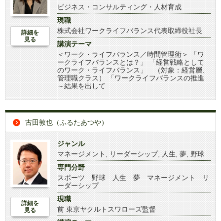
ビジネス・コンサルティング・人材育成
現職
株式会社ワークライフバランス代表取締役社長
詳細を
見る
講演テーマ
＜ワーク・ライフバランス／時間管理術＞ 「ワ
ークライフバランスとは？」 「経営戦略として
のワーク・ライフバランス」 （対象：経営層、
管理職クラス） 「ワークライフバランスの推進
～結果を出して
古田敦也（ふるたあつや）
ジャンル
マネージメント
,
リーダーシップ
,
人生
,
夢
,
野球
専門分野
スポーツ 野球 人生 夢 マネージメント リ
ーダーシップ
現職
詳細を
前 東京ヤクルトスワローズ監督
見る