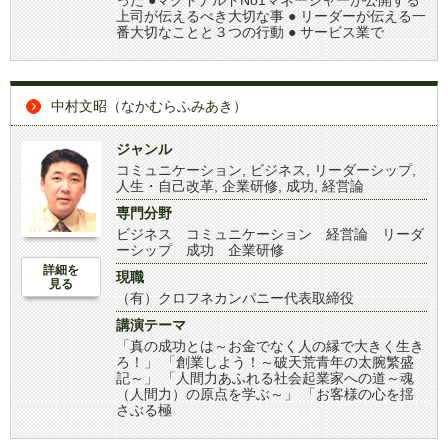
った ●マクドナルドNo1マネージャーが公開する
上司が伝えるべき大切な事 ● リーダーが伝える一
番大切なことと３つの行動 ● サービス業で
中村文昭（なかむらふみあき）
ジャンル
コミュニケーション
,
ビジネス
,
リーダーシップ
,
人生・自己改革
,
企業研修
,
成功
,
経営論
専門分野
ビジネス コミュニケーション 経営論 リーダ
ーシップ 成功 企業研修
詳細を
現職
見る
（有）クロフネカンパニー代表取締役
講演テーマ
「真の成功とは～お金でなく人の縁で大きく生き
ろ！」 「創業しよう！～破天荒青年の太腕繁盛
記～」 「人間力あふれる社会起業家への道～魂
（人間力）の原点を学ぶ～」 「お客様の心を揺
さぶる極