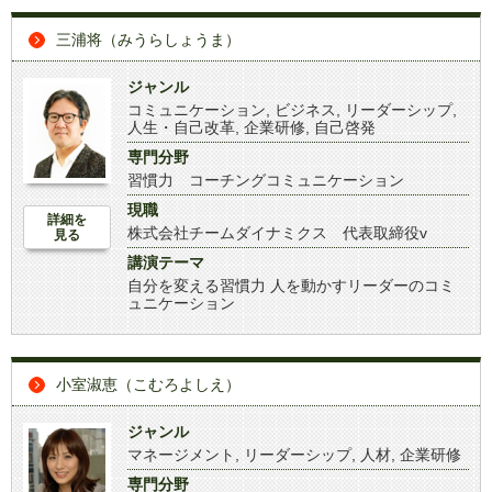
三浦将（みうらしょうま）
ジャンル
コミュニケーション
,
ビジネス
,
リーダーシップ
,
人生・自己改革
,
企業研修
,
自己啓発
専門分野
習慣力 コーチングコミュニケーション
現職
詳細を
株式会社チームダイナミクス 代表取締役v
見る
講演テーマ
自分を変える習慣力 人を動かすリーダーのコミ
ュニケーション
小室淑恵（こむろよしえ）
ジャンル
マネージメント
,
リーダーシップ
,
人材
,
企業研修
専門分野