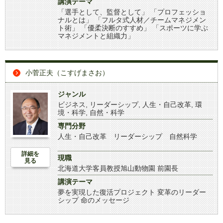
講演テーマ
「選手として、監督として」 「プロフェッショ
ナルとは」 「フルタ式人材／チームマネジメン
ト術」 「優柔決断のすすめ」 「スポーツに学ぶ
マネジメントと組織力」
小菅正夫（こすげまさお）
ジャンル
ビジネス
,
リーダーシップ
,
人生・自己改革
,
環
境・科学
,
自然・科学
専門分野
人生・自己改革 リーダーシップ 自然科学
詳細を
現職
見る
北海道大学客員教授旭山動物園 前園長
講演テーマ
夢を実現した復活プロジェクト 変革のリーダー
シップ 命のメッセージ