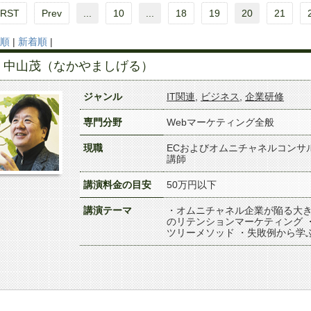
IRST
Prev
...
10
...
18
19
20
21
順
|
新着順
|
中山茂（なかやましげる）
ジャンル
IT関連
,
ビジネス
,
企業研修
専門分野
Webマーケティング全般
現職
ECおよびオムニチャネルコンサ
講師
講演料金の目安
50万円以下
講演テーマ
・オムニチャネル企業が陥る大き
のリテンションマーケティング 
ツリーメソッド ・失敗例から学