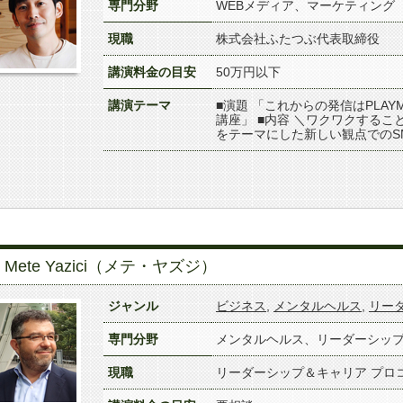
専門分野
WEBメディア、マーケティング
現職
株式会社ふたつぶ代表取締役
講演料金の目安
50万円以下
講演テーマ
■演題 「これからの発信はPLAY
講座」 ■内容 ＼ワクワクすること
をテーマにした新しい観点でのS
Mete Yazici（メテ・ヤズジ）
ジャンル
ビジネス
,
メンタルヘルス
,
リー
専門分野
メンタルヘルス、リーダーシッ
現職
リーダーシップ＆キャリア プロ