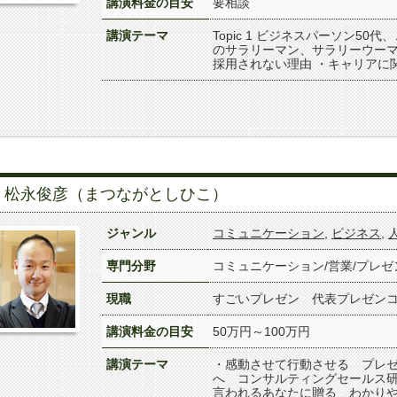
講演料金の目安
要相談
講演テーマ
Topic 1 ビジネスパーソン50
のサラリーマン、サラリーウーマ
採用されない理由 ・キャリアに
松永俊彦（まつながとしひこ）
ジャンル
コミュニケーション
,
ビジネス
,
専門分野
コミュニケーション/営業/プレ
現職
すごいプレゼン 代表プレゼン
講演料金の目安
50万円～100万円
講演テーマ
・感動させて行動させる プレゼ
へ コンサルティングセールス研
言われるあなたに贈る わかり