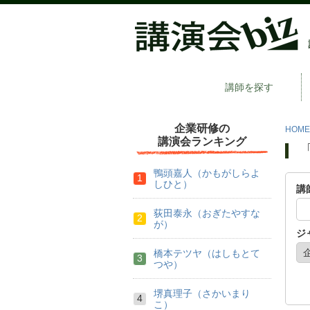
講師を探す
企業研修の
HOME
講演会ランキング
鴨頭嘉人（かもがしらよ
しひと）
講
荻田泰永（おぎたやすな
が）
ジ
橋本テツヤ（はしもとて
つや）
堺真理子（さかいまり
こ）