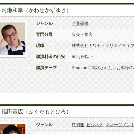
河瀬和幸（かわせかずゆき）
ジャンル
企業研修
専門分野
販売・接客
現職
株式会社カワセ・クリエイティ
講演料金の目安
50万円以下
講演テーマ
Amazonに淘汰されないお客様
福田基広（ふくだもとひろ）
ジャンル
IT関連
,
ビジネス
,
マネージメン