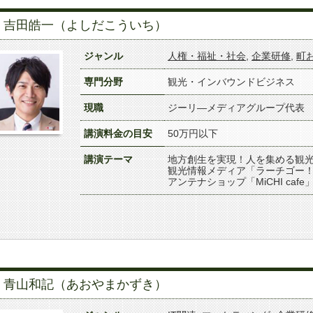
吉田皓一（よしだこういち）
ジャンル
人権・福祉・社会
,
企業研修
,
町
専門分野
観光・インバウンドビジネス
現職
ジーリ―メディアグループ代表
講演料金の目安
50万円以下
講演テーマ
地方創生を実現！人を集める観光
観光情報メディア「ラーチゴー
アンテナショップ「MiCHI ca
青山和記（あおやまかずき）