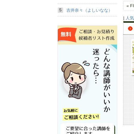
« F
吉井奈々（よしいなな）
|
人気