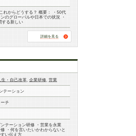
代、これからどうする？ 概要： ・50代
ンのグローバルや日本での状況 ・
関する新しい
詳細を見る
人生・自己改革
,
企業研修
,
営業
ゼンテーション
コーチ
ンテーション研修 ・営業を永業
修 ・何を言いたいかわからないと
やすい伝え方