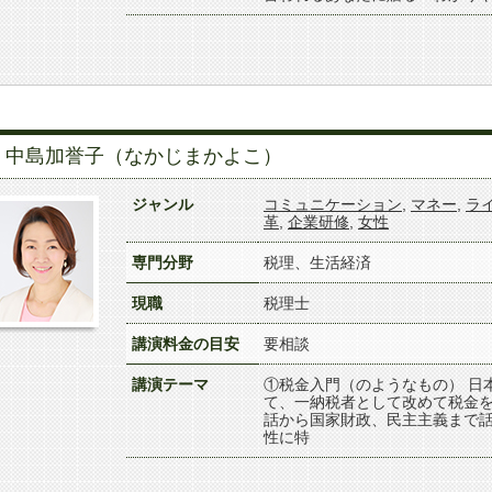
中島加誉子（なかじまかよこ）
ジャンル
コミュニケーション
,
マネー
,
ラ
革
,
企業研修
,
女性
専門分野
税理、生活経済
現職
税理士
講演料金の目安
要相談
講演テーマ
①税金入門（のようなもの） 日
て、一納税者として改めて税金
話から国家財政、民主主義まで
性に特