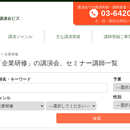
講演会での講演依頼・講師派遣・
03-642
土・日・祝日も対応い
講演ジャンル
主な講演実績
講師登録ご希
>
企業研修
「企業研修」の講演会、セミナー講師一覧
師名・キーワード
予算
性別
ャンル