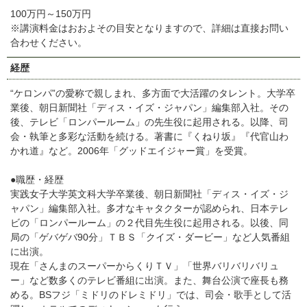
100万円～150万円
※講演料金はおおよその目安となりますので、詳細は直接お問い
合わせください。
経歴
“ケロンパ”の愛称で親しまれ、多方面で大活躍のタレント。大学卒
業後、朝日新聞社「ディス・イズ・ジャパン」編集部入社。その
後、テレビ「ロンパールーム」の先生役に起用される。以降、司
会・執筆と多彩な活動を続ける。著書に『くねり坂』『代官山わ
かれ道』など。2006年「グッドエイジャー賞」を受賞。
●職歴・経歴
実践女子大学英文科大学卒業後、朝日新聞社「ディス・イズ・ジ
ャパン」編集部入社。多才なキャタクターが認められ、日本テレ
ビの「ロンパールーム」の２代目先生役に起用される。以後、同
局の「ゲバゲバ90分」ＴＢＳ「クイズ・ダービー」など人気番組
に出演。
現在「さんまのスーパーからくりＴＶ」「世界バリバリバリュ
ー」など数多くのテレビ番組に出演。また、舞台公演で座長も務
める。BSフジ「ミドリのドレミドリ」では、司会・歌手として活