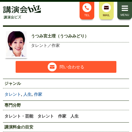
MENU
TEL
MAIL
うつみ宮土理（うつみみどり）
タレント／作家
問い合わせる
ジャンル
タレント
,
人生
,
作家
専門分野
タレント・芸能 タレント 作家 人生
講演料金の目安