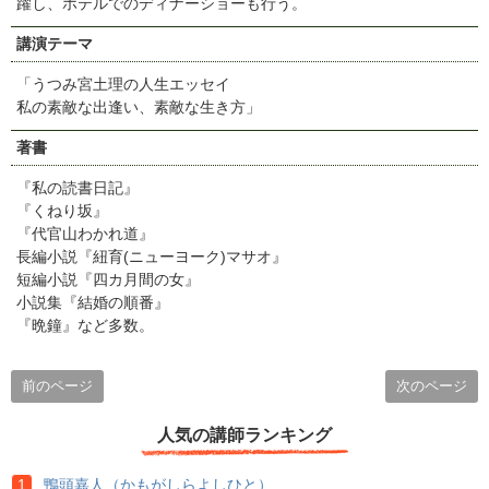
躍し、ホテルでのディナーショーも行う。
講演テーマ
「うつみ宮土理の人生エッセイ
私の素敵な出逢い、素敵な生き方」
著書
『私の読書日記』
『くねり坂』
『代官山わかれ道』
長編小説『紐育(ニューヨーク)マサオ』
短編小説『四カ月間の女』
小説集『結婚の順番』
『晩鐘』など多数。
前のページ
次のページ
人気の講師ランキング
鴨頭嘉人（かもがしらよしひと）