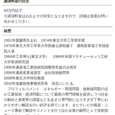
講演料金の目安
50万円以下
※講演料金はおおよその目安となりますので、詳細は直接お問い
合わせください。
経歴
1951年愛媛県生まれ 1974年東京大学工学部卒業
1976年東京大学工学系大学院修士課程修了 通商産業省工学技術
院入省
1984年工学博士(東京大学） 1986年米国マサチューセッツ工科
大学客員研究員
1995年通産省工業技術院国際研究協力企画官
1996年通産産業省退官 会社技術顧問等
2008年東京大学特任教授
2010年進藤技術事務所所長 現在にいたる。
プロフィルコメント エネルギー・環境問題、放射線問題のほ
か工業技術・経済問題について最新の専門情報を提供しつつ社会
の動向と産業界の課題などをあまり専門的になりすぎず丁寧にわ
かりやすい解説を行い好評を得ています。またテレビの報道・ニ
ュース番組で解説やコメントを行うほか企業の顧問とｓて技術指