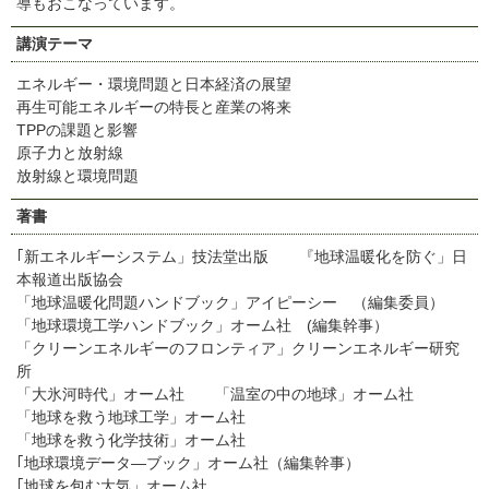
導もおこなっています。
講演テーマ
エネルギー・環境問題と日本経済の展望
再生可能エネルギーの特長と産業の将来
TPPの課題と影響
原子力と放射線
放射線と環境問題
著書
｢新エネルギーシステム」技法堂出版 『地球温暖化を防ぐ」日
本報道出版協会
「地球温暖化問題ハンドブック」アイピーシー （編集委員）
「地球環境工学ハンドブック」オーム社 (編集幹事）
「クリーンエネルギーのフロンティア」クリーンエネルギー研究
所
「大氷河時代」オーム社 「温室の中の地球」オーム社
「地球を救う地球工学」オーム社
「地球を救う化学技術」オーム社
｢地球環境データ―ブック」オーム社（編集幹事）
｢地球を包む大気」オーム社