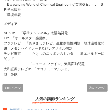
「Eｘpanding World of Chemical Engineering]英国G＆aｍｐ；B
科学出版社
「環境年表
メディア
NHK BS 「学生チャンネル」太陽熱発電
TBS 「オールスター感謝祭」
フジテレビ 「めざましテレビ」生物多様性問題 地球温暖化問
題 メタンハイドレード及びレアメタル問題
テレビ東京 「たけしのニッポンのミカタ」 新エネルギーに
関して
「ニュース ファイン」気候変動問題
大和証券テレビBS 「エコノミーマルシェ」
他 多数
前のページ
次のページ
人気の講師ランキング
鴨頭嘉人（かもがしらよしひと）