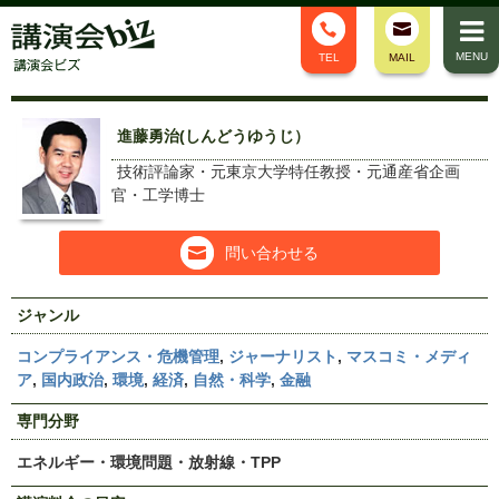
MENU
TEL
MAIL
進藤勇治(しんどうゆうじ）
技術評論家・元東京大学特任教授・元通産省企画
官・工学博士
問い合わせる
ジャンル
コンプライアンス・危機管理
,
ジャーナリスト
,
マスコミ・メディ
ア
,
国内政治
,
環境
,
経済
,
自然・科学
,
金融
専門分野
エネルギー・環境問題・放射線・TPP