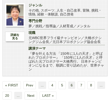
ジャンル
その他
,
スポーツ
,
人生・自己改革
,
冒険
,
挑戦・
情熱
,
経験・体験談
,
自己啓発
専門分野
夢／挑戦／指導論／人材育成／メンタル
現職
詳細を
元WBC世界フライ級チャンピオン／大橋ボクシ
見る
ングジム会長／元日本プロボクシング協会会長
講演テーマ
『夢を叶える方法 「150年に1人の天才」と呼ば
れたプロボクサー』 「150年に1人の天才」と呼
ばれた元プロボクサー大橋秀行。 日本チャンピ
オンになるまで、順調に登り詰めたが、世界チャ
ン
« FIRST
Prev
...
4
5
6
7
8
...
20
...
Next
LAST »