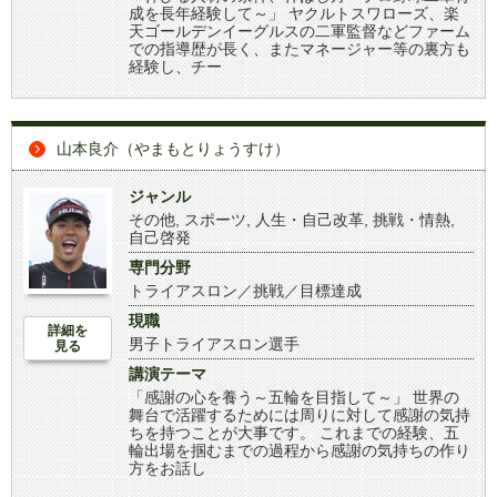
成を長年経験して～」 ヤクルトスワローズ、楽
天ゴールデンイーグルスの二軍監督などファーム
での指導歴が長く、またマネージャー等の裏方も
経験し、チー
山本良介（やまもとりょうすけ）
ジャンル
その他
,
スポーツ
,
人生・自己改革
,
挑戦・情熱
,
自己啓発
専門分野
トライアスロン／挑戦／目標達成
現職
詳細を
男子トライアスロン選手
見る
講演テーマ
「感謝の心を養う～五輪を目指して～」 世界の
舞台で活躍するためには周りに対して感謝の気持
ちを持つことが大事です。 これまでの経験、五
輪出場を掴むまでの過程から感謝の気持ちの作り
方をお話し