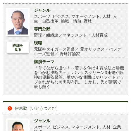
ジャンル
スポーツ
,
ビジネス
,
マネージメント
,
人材
,
人
生・自己改革
,
挑戦・情熱
,
野球
専門分野
野球／組織論／マネジメント／人材育成
現職
詳細を
元阪神タイガース監督／ 元オリックス・バファ
見る
ローズ監督／ 野球評論家
講演テーマ
「育てながら勝つ！～若手を伸ばす育成法と勝機
をつかむ決断力～」 バックスクリーン3連発や阪
神の優勝監督等、華やかな側面ばかりライトアッ
プされがちな岡田彰布氏。 しかし、氏が講演で
最も熱く
伊東勤（いとうつとむ）
ジャンル
スポーツ
,
ビジネス
,
マネージメント
,
人材
,
企業