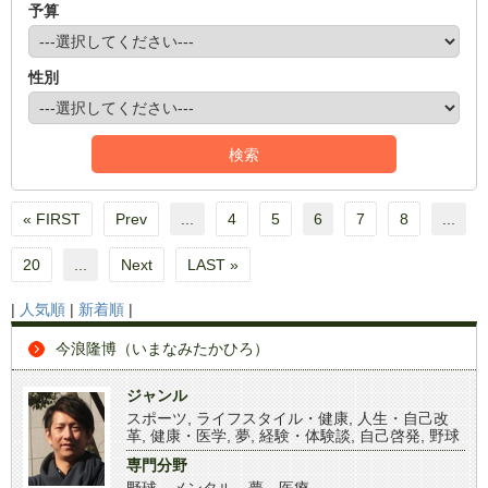
予算
性別
« FIRST
Prev
...
4
5
6
7
8
...
20
...
Next
LAST »
|
人気順
|
新着順
|
今浪隆博（いまなみたかひろ）
ジャンル
スポーツ
,
ライフスタイル・健康
,
人生・自己改
革
,
健康・医学
,
夢
,
経験・体験談
,
自己啓発
,
野球
専門分野