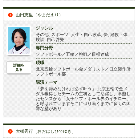
山田恵里（やまだえり）
ジャンル
その他
,
スポーツ
,
人生・自己改革
,
夢
,
経験・体
験談
,
自己啓発
専門分野
ソフトボール／五輪／挑戦／目標達成
現職
詳細を
北京五輪ソフトボール金メダリスト／日立製作所
見る
ソフトボール部
講演テーマ
「夢を諦めなければ必ず叶う」 北京五輪で金メ
ダル獲得したチームの主将として活躍し、卓越し
たセンスから「女子ソフトボール界のイチロー」
と呼ばれていますそこに辿り着くまでに多くの困
難な壁があり
大橋秀行（おおはしひでゆき）