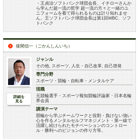
・王貞治ソフトバンク球団会長、イチローさんか
ら学んだ超一流の哲学 超一流の方々と一緒のユ
ニフォームを着て得られるものは計り知れませ
ん。王ソフトバンク球団会長は第1回WBC、ソフ
トバンク
後閑信一（ごかんしんいち）
ジャンル
その他
,
スポーツ
,
人生・自己改革
,
自己啓発
専門分野
スポーツ・競輪・自転車・メンタルケア
現職
元競輪選手・スポーツ報知競輪評論家・日本名輪
詳細を
界会員
見る
講演テーマ
競輪から学ぶチームワークと役割・負けない強い
心を作るメンタルセルフマネジメント・第一線で
活躍し続けられたモチベーションのコントロー
ル・勝利へのビジョンの作り方等。