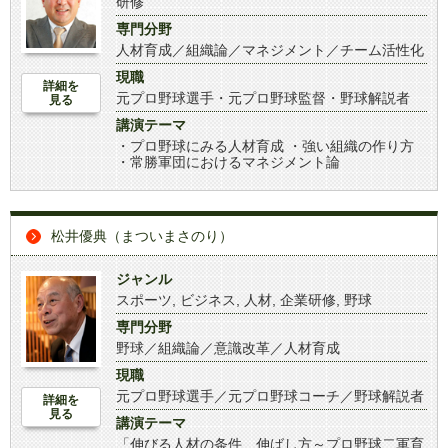
研修
専門分野
人材育成／組織論／マネジメント／チーム活性化
現職
詳細を
元プロ野球選手・元プロ野球監督・野球解説者
見る
講演テーマ
・プロ野球にみる人材育成 ・強い組織の作り方
・常勝軍団におけるマネジメント論
松井優典（まついまさのり）
ジャンル
スポーツ
,
ビジネス
,
人材
,
企業研修
,
野球
専門分野
野球／組織論／意識改革／人材育成
現職
元プロ野球選手／元プロ野球コーチ／野球解説者
詳細を
見る
講演テーマ
「伸びる人材の条件、伸ばし方～プロ野球二軍育