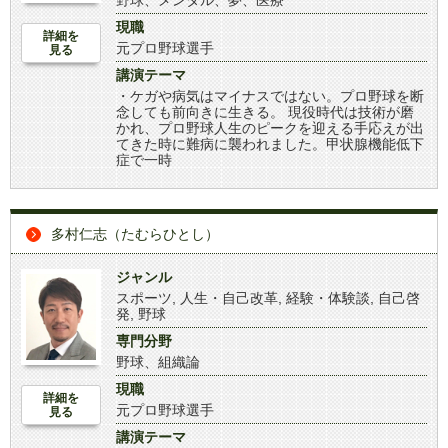
野球、メンタル、夢、医療
現職
詳細を
元プロ野球選手
見る
講演テーマ
・ケガや病気はマイナスではない。プロ野球を断
念しても前向きに生きる。 現役時代は技術が磨
かれ、プロ野球人生のピークを迎える手応えが出
てきた時に難病に襲われました。甲状腺機能低下
症で一時
多村仁志（たむらひとし）
ジャンル
スポーツ
,
人生・自己改革
,
経験・体験談
,
自己啓
発
,
野球
専門分野
野球、組織論
現職
詳細を
元プロ野球選手
見る
講演テーマ