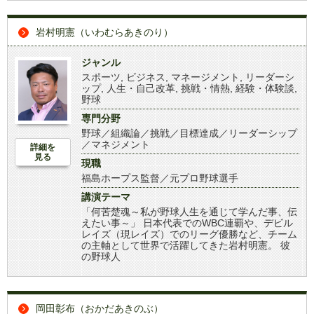
岩村明憲（いわむらあきのり）
ジャンル
スポーツ
,
ビジネス
,
マネージメント
,
リーダーシ
ップ
,
人生・自己改革
,
挑戦・情熱
,
経験・体験談
,
野球
専門分野
野球／組織論／挑戦／目標達成／リーダーシップ
／マネジメント
詳細を
見る
現職
福島ホープス監督／元プロ野球選手
講演テーマ
「何苦楚魂～私が野球人生を通じて学んだ事、伝
えたい事～」 日本代表でのWBC連覇や、デビル
レイズ（現レイズ）でのリーグ優勝など、チーム
の主軸として世界で活躍してきた岩村明憲。 彼
の野球人
岡田彰布（おかだあきのぶ）