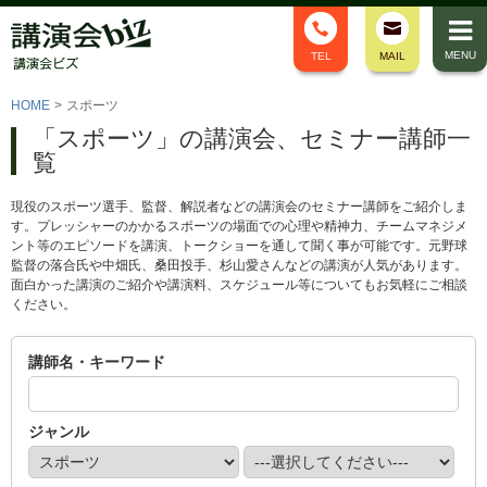
MENU
TEL
MAIL
HOME
>
スポーツ
「スポーツ」の講演会、セミナー講師一
覧
現役のスポーツ選手、監督、解説者などの講演会のセミナー講師をご紹介しま
す。プレッシャーのかかるスポーツの場面での心理や精神力、チームマネジメ
ント等のエピソードを講演、トークショーを通して聞く事が可能です。元野球
監督の落合氏や中畑氏、桑田投手、杉山愛さんなどの講演が人気があります。
面白かった講演のご紹介や講演料、スケジュール等についてもお気軽にご相談
ください。
講師名・キーワード
ジャンル