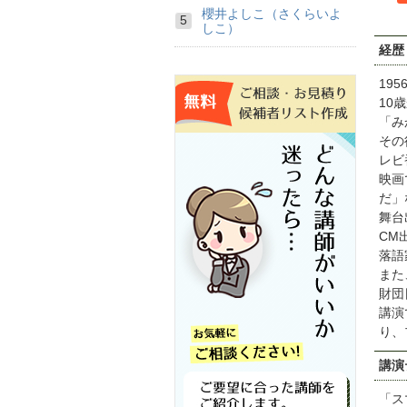
櫻井よしこ（さくらいよ
しこ）
経歴
19
10
「み
その
レビ
映画
だ」
舞台
CM
落語
また
財団
講演
り、
講演
「ス