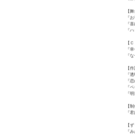
【舞
『お
『喜
『ハ
【Ｃ
『幸
『な
【作
『透
『恋
『ペ
『明
【制
『君
【ず
『み