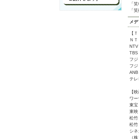
「笑
「笑
メデ
【Ｔ
ＮＴ
NT
TB
フジ
フジ
AN
テレ
【映
ワー
東宝
東映
松竹
松竹
シネ
（株