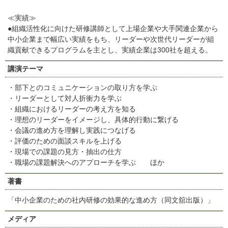
≪実績≫
●組織活性化に向けた研修講師として上場企業や大手関連企業から
中小企業まで幅広い実績をもち、リーダーや次世代リーダーが組
織貢献できるプログラムを主とし、実績企業は300社を超える。
講演テーマ
・部下とのコミュニケーションの取り方を学ぶ
・リーダーとして対人折衝力を学ぶ
・組織におけるリーダーの考え方を知る
・理想のリーダーをイメージし、具体的行動に繋げる
・会議の進め方を理解し実践につなげる
・評価のための面談スキルを上げる
・現場での課題の見方・抽出の仕方
・職場の課題解決へのアプローチを学ぶ ほか
著書
「中小企業のための社内研修の効果的な進め方（同文舘出版）」
メディア