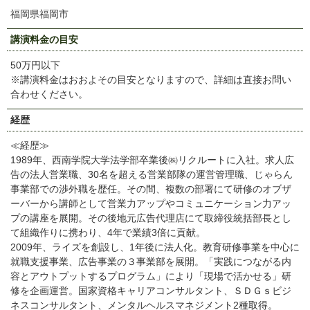
福岡県福岡市
講演料金の目安
50万円以下
※講演料金はおおよその目安となりますので、詳細は直接お問い
合わせください。
経歴
≪経歴≫
1989年、西南学院大学法学部卒業後㈱リクルートに入社。求人広
告の法人営業職、30名を超える営業部隊の運営管理職、じゃらん
事業部での渉外職を歴任。その間、複数の部署にて研修のオブザ
ーバーから講師として営業力アップやコミュニケーション力アッ
プの講座を展開。その後地元広告代理店にて取締役統括部長とし
て組織作りに携わり、4年で業績3倍に貢献。
2009年、ライズを創設し、1年後に法人化。教育研修事業を中心に
就職支援事業、広告事業の３事業部を展開。「実践につながる内
容とアウトプットするプログラム」により「現場で活かせる」研
修を企画運営。国家資格キャリアコンサルタント、ＳＤＧｓビジ
ネスコンサルタント、メンタルヘルスマネジメント2種取得。