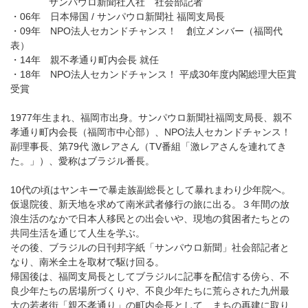
サンパウロ新聞社入社 社会部記者
・06年 日本帰国 / サンパウロ新聞社 福岡支局長
・09年 NPO法人セカンドチャンス！ 創立メンバー（福岡代
表）
・14年 親不孝通り町内会長 就任
・18年 NPO法人セカンドチャンス！ 平成30年度内閣総理大臣賞
受賞
1977年生まれ、福岡市出身。サンパウロ新聞社福岡支局長、親不
孝通り町内会長（福岡市中心部）、NPO法人セカンドチャンス！
副理事長、第79代 激レアさん（TV番組「激レアさんを連れてき
た。」）、愛称はブラジル番長。
10代の頃はヤンキーで暴走族副総長として暴れまわり少年院へ。
仮退院後、新天地を求めて南米武者修行の旅に出る。３年間の放
浪生活のなかで日本人移民との出会いや、現地の貧困者たちとの
共同生活を通じて人生を学ぶ。
その後、ブラジルの日刊邦字紙「サンパウロ新聞」社会部記者と
なり、南米全土を取材で駆け回る。
帰国後は、福岡支局長としてブラジルに記事を配信する傍ら、不
良少年たちの居場所づくりや、不良少年たちに荒らされた九州最
大の若者街「親不孝通り」の町内会長として、まちの再建に取り