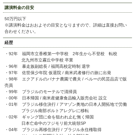
講演料金の目安
50万円以下
※講演料金はおおよその目安となりますので、詳細は直接お問い
合わせください。
経歴
・92年 福岡市立香椎第一中学校 2年生から不登校 転校
北九州市立霧丘中学校 卒業
・96年 暴走族副総長 / 福岡高校定時制 退学
・97年 佐世保少年院 仮退院 / 南米武者修行の旅に出発
・98年 エクアドルのバナナ農園で農夫 / ペルーの民芸品店で販
売員
・99年 ブラジルのモーテルで清掃員
・00年 日本帰国 / 南米産健康食品輸入販売会社 設立
・01年 ブラジル移住決行 / アマゾン奥地の日本人開拓地で労働
ブラジル南部ポルトアレグレに移転
・02年 ギャング団に命を狙われ止む無く帰国
日本亡命中のフジモリ前大統領SP
・04年 ブラジル再移住決行 / ブラジル永住権取得