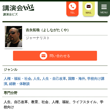
MENU
TEL
MAIL
吉永拓哉（よしながたくや）
ジャーナリスト
問い合わせる
ジャンル
人権・福祉・社会
,
人生
,
人生・自己改革
,
国際・海外
,
学校向け講
演
,
経験・体験談
専門分野
人生、自己改革、教育、社会、人権、福祉、ライフスタイル、学
校向け