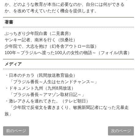
か、どのような教育が本当に必要なのか、自分には何ができる
か、を改めて考えていただく機会を提供します。
著書
ぶっちぎり少年院白書（二見書房）
ヤンキー記者、南米を行く（扶桑社）
少年院で、大志を抱け（幻冬舎アウトロー出版）
100年～ブラジルへ渡った100人の女性の物語～（フォイル/共書）
メディア
・日本のチカラ（民間放送教育協会）
「ブラジル番長～人生はセカンドチャンス～」
・ドキュメント九州（九州8局放送）
「ブラジル番長～アマゾン取材日記～」
・激レアさんを連れてきた。（テレビ朝日）
「少年院で反省文を書きまくり、敏腕新聞記者になった元暴走
族」
前のページ
次のページ