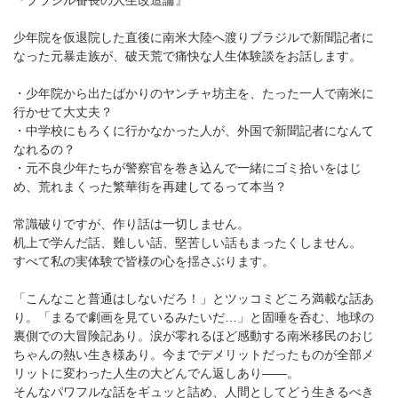
『ブラジル番長の人生改造論』
少年院を仮退院した直後に南米大陸へ渡りブラジルで新聞記者に
なった元暴走族が、破天荒で痛快な人生体験談をお話します。
・少年院から出たばかりのヤンチャ坊主を、たった一人で南米に
行かせて大丈夫？
・中学校にもろくに行かなかった人が、外国で新聞記者になんて
なれるの？
・元不良少年たちが警察官を巻き込んで一緒にゴミ拾いをはじ
め、荒れまくった繁華街を再建してるって本当？
常識破りですが、作り話は一切しません。
机上で学んだ話、難しい話、堅苦しい話もまったくしません。
すべて私の実体験で皆様の心を揺さぶります。
「こんなこと普通はしないだろ！」とツッコミどころ満載な話あ
り。「まるで劇画を見ているみたいだ…」と固唾を呑む、地球の
裏側での大冒険記あり。涙が零れるほど感動する南米移民のおじ
ちゃんの熱い生き様あり。今までデメリットだったものが全部メ
リットに変わった人生の大どんでん返しあり――。
そんなパワフルな話をギュッと詰め、人間としてどう生きるべき