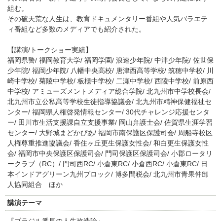
組む。
その破天荒な人生は、教育ドキュメンタリー番組や人気バラエテ
ィ番組など多数のメディアでも紹介された。
【講演/トークショー実績】
福岡県警/ 福岡教育大学/ 福岡学園/ 浪速少年院/ 中津少年院/ 佐世保
少年院/ 福岡少年院/ 八幡中央高校/ 唐津西高等学校/ 筑穂中学校/ 川
崎中学校/ 菊陵中学校/ 板櫃中学校/ 二瀬中学校/ 西陵中学校/ 前原西
中学校/ アミューズメントメディア総合学院/ 北九州市中学校長会/
北九州市立公私高等学校生徒指導協議会/ 北九州市精神保健福祉セ
ンター/ 福岡県人権啓発情報センター/ 30代チャレンジ応援センタ
ー/ 田川市生活支援課自立支援事業/ 岡山弁護士会/ 佐賀県生涯学習
センター/ 大野城まどかぴあ/ 福岡市南保護区保護司会/ 周船寺校区
人権尊重推進協議会/ 香住ヶ丘更生保護女性会/ 和白更生保護女性
会/ 福岡市中央保護区保護司会/ 門司保護区保護司会/ 小郡ロータリ
ークラブ（RC）/ 門司西RC/ 小倉東RC/ 小倉西RC/ 小倉東RC/ 日
本インドアグリーン九州ブロック/ 博多間税会/ 北九州市青果仲卸
人協同組合 ほか
講演テーマ