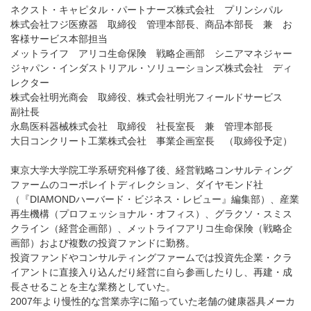
ネクスト・キャピタル・パートナーズ株式会社 プリンシパル
株式会社フジ医療器 取締役 管理本部長、商品本部長 兼 お
客様サービス本部担当
メットライフ アリコ生命保険 戦略企画部 シニアマネジャー
ジャパン・インダストリアル・ソリューションズ株式会社 ディ
レクター
株式会社明光商会 取締役、株式会社明光フィールドサービス
副社長
永島医科器械株式会社 取締役 社長室長 兼 管理本部長
大日コンクリート工業株式会社 事業企画室長 （取締役予定）
東京大学大学院工学系研究科修了後、経営戦略コンサルティング
ファームのコーポレイトディレクション、ダイヤモンド社
（『DIAMONDハーバード・ビジネス・レビュー』編集部）、産業
再生機構（プロフェッショナル・オフィス）、グラクソ・スミス
クライン（経営企画部）、メットライフアリコ生命保険（戦略企
画部）および複数の投資ファンドに勤務。
投資ファンドやコンサルティングファームでは投資先企業・クラ
イアントに直接入り込んだり経営に自ら参画したりし、再建・成
長させることを主な業務としていた。
2007年より慢性的な営業赤字に陥っていた老舗の健康器具メーカ