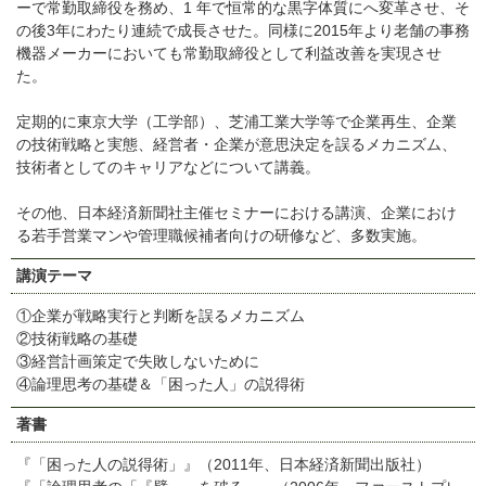
ーで常勤取締役を務め、1 年で恒常的な黒字体質にへ変革させ、そ
の後3年にわたり連続で成長させた。同様に2015年より老舗の事務
機器メーカーにおいても常勤取締役として利益改善を実現させ
た。
定期的に東京大学（工学部）、芝浦工業大学等で企業再生、企業
の技術戦略と実態、経営者・企業が意思決定を誤るメカニズム、
技術者としてのキャリアなどについて講義。
その他、日本経済新聞社主催セミナーにおける講演、企業におけ
る若手営業マンや管理職候補者向けの研修など、多数実施。
講演テーマ
①企業が戦略実行と判断を誤るメカニズム
②技術戦略の基礎
③経営計画策定で失敗しないために
④論理思考の基礎＆「困った人」の説得術
著書
『「困った人の説得術」』（2011年、日本経済新聞出版社）