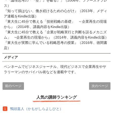
『「論理思考の「『壁」』を破る』」（2006年、ファーストプレ
ス）
『知って損はない、働き続けるための心がけ』（2013年、メディ
ア連載をKindle出版）
『東大生に45分で教える「技術戦略の基礎」 ～企業再生の現場
から』（2014年、講義内容をKindle出版）
『東大生に45分で教える「企業が戦略実行と判断を誤るメカニズ
ム」 ~企業再生の現場から』（2014年、講義内容をKindle出版）
『東大生が実際に学んでいる戦略思考の授業』（2016年、徳間書
店）
メディア
ペンネームでビジネスジャーナル、現代ビジネスで企業再生やサ
ラリーマンのサバイバル術などを連載中です。
前のページ
次のページ
人気の講師ランキング
鴨頭嘉人（かもがしらよしひと）