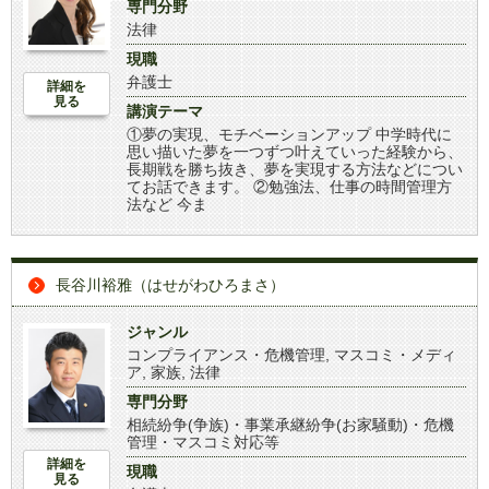
専門分野
法律
現職
弁護士
詳細を
見る
講演テーマ
①夢の実現、モチベーションアップ 中学時代に
思い描いた夢を一つずつ叶えていった経験から、
長期戦を勝ち抜き、夢を実現する方法などについ
てお話できます。 ②勉強法、仕事の時間管理方
法など 今ま
長谷川裕雅（はせがわひろまさ）
ジャンル
コンプライアンス・危機管理
,
マスコミ・メディ
ア
,
家族
,
法律
専門分野
相続紛争(争族)・事業承継紛争(お家騒動)・危機
管理・マスコミ対応等
詳細を
現職
見る