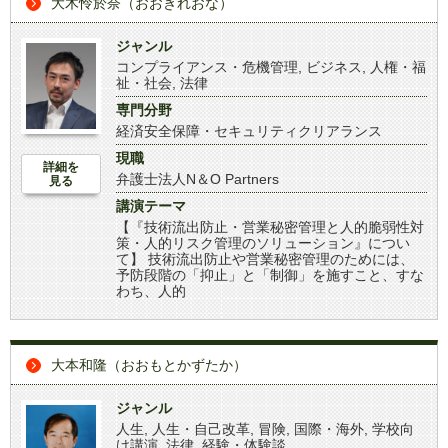
大木怜於奈（おおきれおな）
ジャンル
コンプライアンス・危機管理
,
ビジネス
,
人権・福
祉・社会
,
法律
専門分野
経済安全保障・セキュリティクリアランス
現職
詳細を
弁護士法人N＆O Partners
見る
講演テーマ
【『技術流出防止・営業秘密管理と人的脆弱性対
策・人的リスク管理のソリューション』につい
て】 技術流出防止や営業秘密管理のためには、
予防段階の「抑止」と「制御」を施すこと、すな
わち、人的
大本和隆（おおもとかずたか）
ジャンル
人生
,
人生・自己改革
,
冒険
,
国際・海外
,
学校向
け講演
,
法律
,
経験・体験談