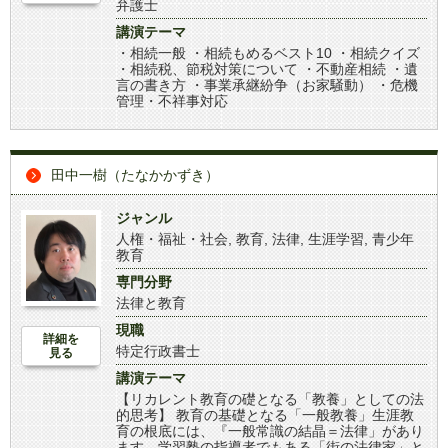
弁護士
講演テーマ
・相続一般 ・相続もめるベスト10 ・相続クイズ
・相続税、節税対策について ・不動産相続 ・遺
言の書き方 ・事業承継紛争（お家騒動） ・危機
管理・不祥事対応
田中一樹（たなかかずき）
ジャンル
人権・福祉・社会
,
教育
,
法律
,
生涯学習
,
青少年
教育
専門分野
法律と教育
現職
詳細を
特定行政書士
見る
講演テーマ
【リカレント教育の礎となる「教養」としての法
的思考】 教育の基礎となる「一般教養」生涯教
育の根底には、『一般常識の結晶＝法律」があり
ます。学習塾の指導者でもある「街の法律家」と