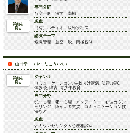
専門分野
航空一般、法学、南極
現職
詳細を
（有）パティオ 取締役社長
見る
講演テーマ
危機管理、航空一般、南極観測
山田幸一（やまだこういち）
ジャンル
詳細を
見る
コミュニケーション
,
学校向け講演
,
法律
,
経験・
体験談
,
障害
,
青少年教育
専門分野
犯罪心理、犯罪心理コメンテーター、心理カウン
セリング、障がい者支援、コミュニケーション技
法など
現職
ykカウンセリング＆心理相談室