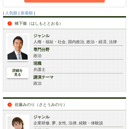
|
人気順
|
新着順
|
橋下徹（はしもととおる）
ジャンル
人権・福祉・社会
,
国内政治
,
政治・経済
,
法律
専門分野
政治
現職
弁護士
詳細を
見る
講演テーマ
政治
佐藤みのり（さとうみのり）
ジャンル
企業研修
,
夢
,
女性
,
法律
,
経験・体験談