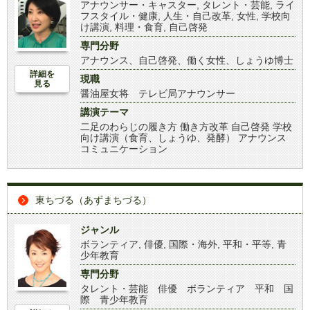
アナウンサー・キャスター
,
タレント・芸能
,
ライ
フスタイル・健康
,
人生・自己改革
,
女性
,
学校向
け講演
,
料理・食育
,
自己啓発
専門分野
アナウンス、自己啓発、働く女性、しょうゆ博士
詳細を
現職
見る
醤油屋女将 テレビ局アナウンサー
講演テーマ
二足のわらじの履き方 働き方改革 自己啓発 学校
向け講演（食育、しょうゆ、発酵） アナウンス
コミュニケーション
東ちづる（あずまちづる）
ジャンル
ボランティア
,
俳優
,
国際・海外
,
平和・平等
,
青
少年教育
専門分野
タレント・芸能 俳優 ボランティア 平和 国
際 青少年教育