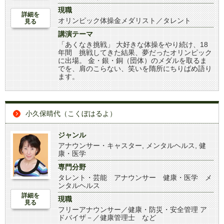
現職
詳細を
オリンピック体操金メダリスト／タレント
見る
講演テーマ
「あくなき挑戦」 大好きな体操をやり続け、18
年間 挑戦してきた結果、夢だったオリンピック
に出場。 金・銀・銅（団体）のメダルを取るま
でを、肩のこらない、笑いを隋所にちりばめ語り
ます。
小久保晴代（こくぼはるよ）
ジャンル
アナウンサー・キャスター
,
メンタルヘルス
,
健
康・医学
専門分野
タレント・芸能 アナウンサー 健康・医学 メ
ンタルヘルス
詳細を
現職
見る
フリーアナウンサー／健康・防災・安全管理 ア
ドバイザ－／健康管理士 など