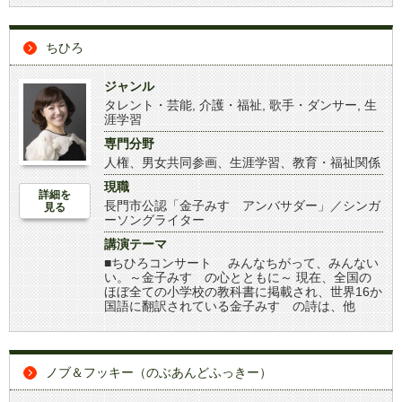
ちひろ
ジャンル
タレント・芸能
,
介護・福祉
,
歌手・ダンサー
,
生
涯学習
専門分野
人権、男女共同参画、生涯学習、教育・福祉関係
現職
詳細を
長門市公認「金子みすゞアンバサダー」／シンガ
見る
ーソングライター
講演テーマ
■ちひろコンサート みんなちがって、みんない
い。～金子みすゞの心とともに～ 現在、全国の
ほぼ全ての小学校の教科書に掲載され、世界16か
国語に翻訳されている金子みすゞの詩は、他
ノブ＆フッキー（のぶあんどふっきー）