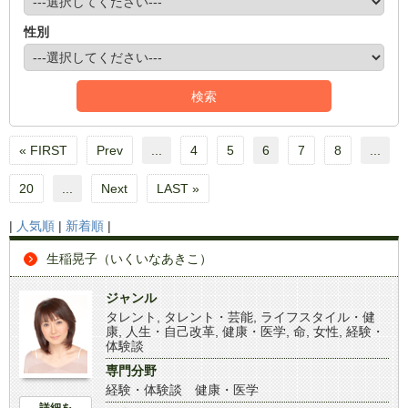
性別
« FIRST
Prev
...
4
5
6
7
8
...
20
...
Next
LAST »
|
人気順
|
新着順
|
生稲晃子（いくいなあきこ）
ジャンル
タレント
,
タレント・芸能
,
ライフスタイル・健
康
,
人生・自己改革
,
健康・医学
,
命
,
女性
,
経験・
体験談
専門分野
経験・体験談 健康・医学
詳細を