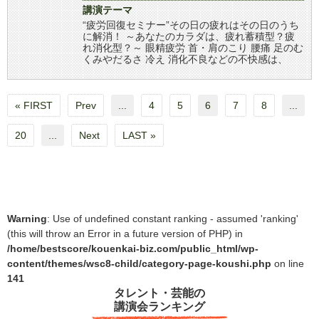
講演テーマ
“疲労回復セミナー”その日の疲れはその日のうち
に解消！ ～あなたのカラダは、疲れ蓄積型？疲
れ消化型？～ 眼精疲労 首・肩のこり 腰痛 足のむ
くみやだるさ 冷え 消化不良などの不快感は、
« FIRST
Prev
...
4
5
6
7
8
...
20
...
Next
LAST »
Warning
: Use of undefined constant ranking - assumed 'ranking'
(this will throw an Error in a future version of PHP) in
/home/bestscore/kouenkai-biz.com/public_html/wp-
content/themes/wsc8-child/category-page-koushi.php
on line
141
タレント・芸能の
講演会ランキング