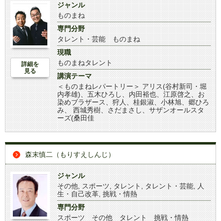
ジャンル
ものまね
専門分野
タレント・芸能 ものまね
現職
ものまねタレント
詳細を
見る
講演テーマ
＜ものまねレパートリー＞ アリス(谷村新司・堀
内孝雄)、五木ひろし、内田裕也、江原啓之、お
染めブラザース、狩人、桂銀淑、小林旭、郷ひろ
み、 西城秀樹、さだまさし、サザンオールスタ
ーズ(桑田佳
森末慎二（もりすえしんじ）
ジャンル
その他
,
スポーツ
,
タレント
,
タレント・芸能
,
人
生・自己改革
,
挑戦・情熱
専門分野
スポーツ その他 タレント 挑戦・情熱