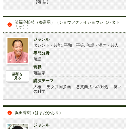
【落 語】
笑福亭松枝（秦富男）（ショウフクテイショウシ（ハタト
ミオ））
ジャンル
タレント・芸能
,
平和・平等
,
落語・漫才・芸人
専門分野
落語
現職
落語家
詳細を
見る
講演テーマ
人権 男女共同参画 悪質商法への対処 笑い
の科学
浜田香織（はまだかおり）
ジャンル