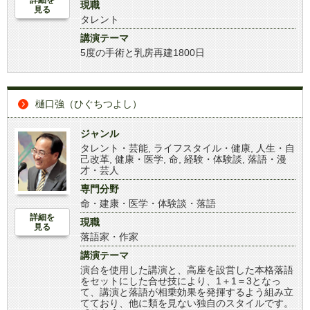
現職
見る
タレント
講演テーマ
5度の手術と乳房再建1800日
樋口強（ひぐちつよし）
ジャンル
タレント・芸能
,
ライフスタイル・健康
,
人生・自
己改革
,
健康・医学
,
命
,
経験・体験談
,
落語・漫
才・芸人
専門分野
命・建康・医学・体験談・落語
詳細を
現職
見る
落語家・作家
講演テーマ
演台を使用した講演と、高座を設営した本格落語
をセットにした合せ技により、1＋1＝3となっ
て、講演と落語が相乗効果を発揮するよう組み立
てており、他に類を見ない独自のスタイルです。