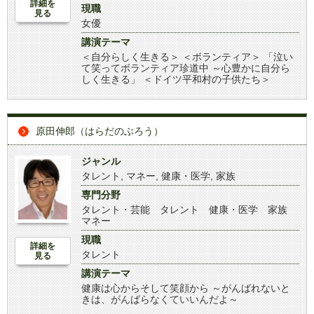
詳細を
現職
見る
女優
講演テーマ
＜自分らしく生きる＞ ＜ボランティア＞ 「泣い
て笑ってボランティア珍道中 ～心豊かに自分ら
しく生きる」 ＜ドイツ平和村の子供たち＞
原田伸郎（はらだのぶろう）
ジャンル
タレント
,
マネー
,
健康・医学
,
家族
専門分野
タレント・芸能 タレント 健康・医学 家族
マネー
現職
詳細を
タレント
見る
講演テーマ
健康は心からそして笑顔から ～がんばれないと
きは、がんばらなくていいんだよ～