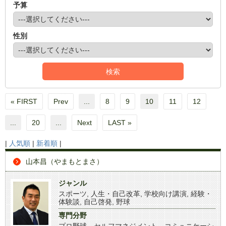
予算
性別
« FIRST
Prev
...
8
9
10
11
12
...
20
...
Next
LAST »
|
人気順
|
新着順
|
山本昌（やまもとまさ）
ジャンル
スポーツ
,
人生・自己改革
,
学校向け講演
,
経験・
体験談
,
自己啓発
,
野球
専門分野