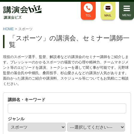
MENU
TEL
MAIL
HOME
>
スポーツ
「スポーツ」の講演会、セミナー講師一
覧
現役のスポーツ選手、監督、解説者などの講演会のセミナー講師をご紹介しま
す。プレッシャーのかかるスポーツの場面での心理や精神力、チームマネジメ
ント等のエピソードを講演、トークショーを通して聞く事が可能です。元野球
監督の落合氏や中畑氏、桑田投手、杉山愛さんなどの講演が人気があります。
面白かった講演のご紹介や講演料、スケジュール等についてもお気軽にご相談
ください。
講師名・キーワード
ジャンル