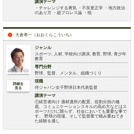
講演テーマ
・チャレンジする勇気 ・不良更正学 ・地方政治
のあり方 ・超プロレス論 ・他
大倉孝一（おおくらこういち）
ジャンル
スポーツ
,
人材
,
学校向け講演
,
教育
,
野球
,
青少年
教育
専門分野
野球、監督、メンタル、組織づくり
現職
詳細を
侍ジャパン女子野球日本代表監督
見る
講演テーマ
①経営者向け 適材適所の配置、役割分担の徹
底、コミュニケーションスキルの高め方などはス
ポーツだけに限らず、社会においても重要な事で
す。 野球の現場、そして監督業で積み重ねてき
た経験を通し