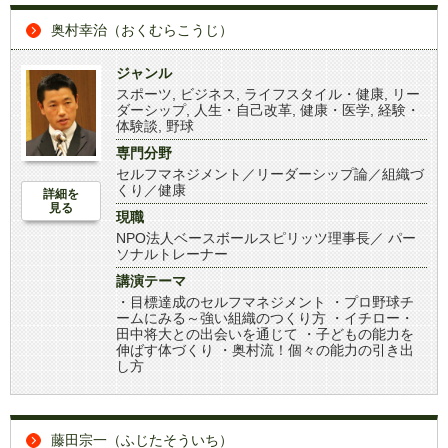
奥村幸治（おくむらこうじ）
ジャンル
スポーツ
,
ビジネス
,
ライフスタイル・健康
,
リー
ダーシップ
,
人生・自己改革
,
健康・医学
,
経験・
体験談
,
野球
専門分野
セルフマネジメント／リーダーシップ論／組織づ
くり／健康
詳細を
見る
現職
NPO法人ベースボールスピリッツ理事長／ パー
ソナルトレーナー
講演テーマ
・目標達成のセルフマネジメント ・プロ野球チ
ームにみる～強い組織のつくり方 ・イチロー・
田中将大との出会いを通じて ・子どもの能力を
伸ばす体づくり ・奥村流！個々の能力の引き出
し方
藤田宗一（ふじたそういち）