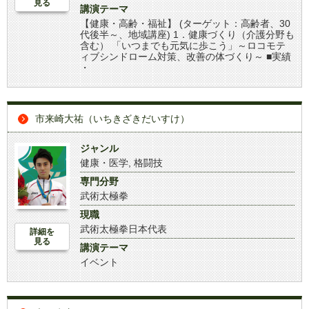
見る
講演テーマ
【健康・高齢・福祉】 (ターゲット：高齢者、30
代後半～、地域講座) 1．健康づくり（介護分野も
含む） 「いつまでも元気に歩こう」～ロコモテ
ィブシンドローム対策、改善の体づくり～ ■実績
・
市来崎大祐（いちきざきだいすけ）
ジャンル
健康・医学
,
格闘技
専門分野
武術太極拳
現職
武術太極拳日本代表
詳細を
見る
講演テーマ
イベント