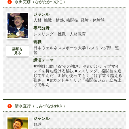
永田克彦（ながたかつひこ）
ジャンル
人材
,
挑戦・情熱
,
格闘技
,
経験・体験談
専門分野
レスリング 挑戦 人材教育
現職
日本ウェルネススポーツ大学 レスリング部 監
詳細を
督
見る
講演テーマ
■“挑戦し続ける”その強さ、そのポジティブマイ
ンドを持ち続ける秘訣 ■レスリング、格闘技を通
じて学んだ「困難があってもくじけず乗り越える
強さ」 ■セカンドキャリア『格闘技ジム』立ち上
げで学ん
清水直行（しみずなおゆき）
ジャンル
野球