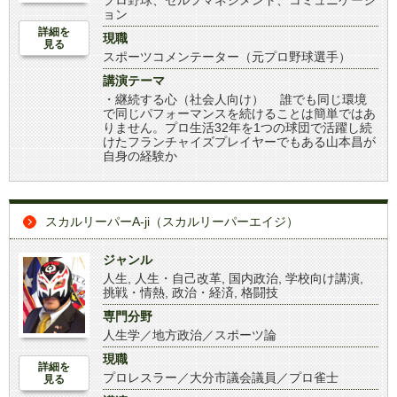
プロ野球、セルフマネジメント、コミュニケーシ
ョン
詳細を
現職
見る
スポーツコメンテーター（元プロ野球選手）
講演テーマ
・継続する心（社会人向け） 誰でも同じ環境
で同じパフォーマンスを続けることは簡単ではあ
りません。プロ生活32年を1つの球団で活躍し続
けたフランチャイズプレイヤーでもある山本昌が
自身の経験か
スカルリーパーA-ji（スカルリーパーエイジ）
ジャンル
人生
,
人生・自己改革
,
国内政治
,
学校向け講演
,
挑戦・情熱
,
政治・経済
,
格闘技
専門分野
人生学／地方政治／スポーツ論
現職
詳細を
プロレスラー／大分市議会議員／プロ雀士
見る