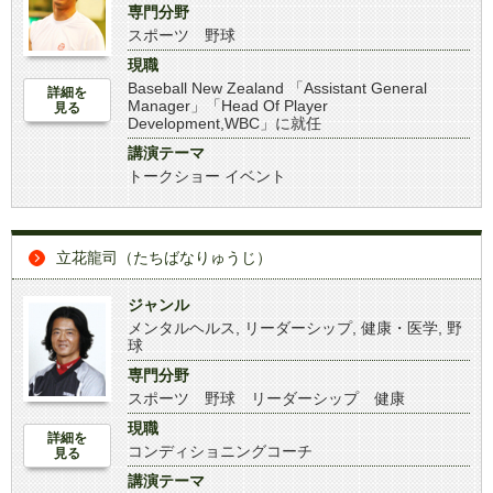
専門分野
スポーツ 野球
現職
Baseball New Zealand 「Assistant General
詳細を
Manager」「Head Of Player
見る
Development,WBC」に就任
講演テーマ
トークショー イベント
立花龍司（たちばなりゅうじ）
ジャンル
メンタルヘルス
,
リーダーシップ
,
健康・医学
,
野
球
専門分野
スポーツ 野球 リーダーシップ 健康
現職
詳細を
コンディショニングコーチ
見る
講演テーマ